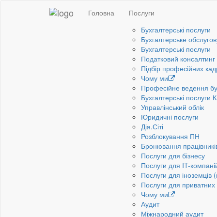
Головна
Послуги
Бухгалтерські послуги
Бухгалтерське обслуго
Бухгалтерські послуги
Податковий консалтинг
Підбір професійних кадр
Чому ми
Професійне ведення бух
Бухгалтерські послуги 
Управлінський облік
Юридичні послуги
Дія.Сіті
Розблокування ПН
Бронювання працівникі
Послуги для бізнесу
Послуги для IT-компані
Послуги для іноземців 
Послуги для приватних 
Чому ми
Аудит
Міжнародний аудит