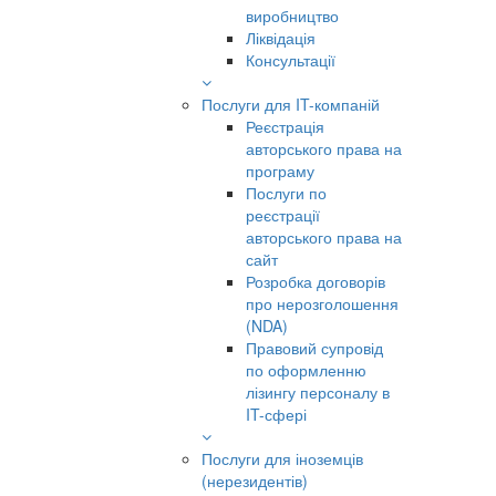
виробництво
Ліквідація
Консультації
Послуги для IT-компаній
Реєстрація
авторського права на
програму
Послуги по
реєстрації
авторського права на
сайт
Розробка договорів
про нерозголошення
(NDA)
Правовий супровід
по оформленню
лізингу персоналу в
IT-сфері
Послуги для іноземців
(нерезидентів)