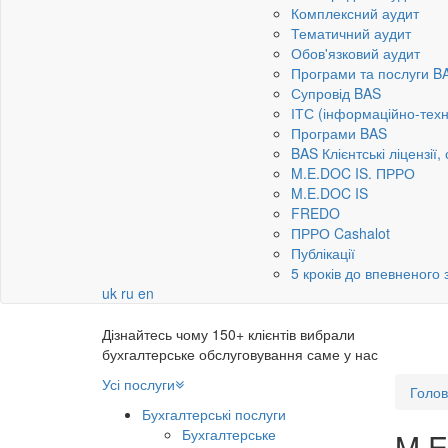
Комплексний аудит
Тематичний аудит
Обов'язковий аудит
Програми та послуги B
Супровід BAS
ІТС (інформаційно-техн
Програми BAS
BAS Клієнтські ліцензії,
M.E.DOC IS. ПРРО
M.E.DOC IS
FREDO
ПРРО Cashalot
Публікації
5 кроків до впевненого
uk
ru
en
Дізнайтесь чому 150+ клієнтів вибрали
бухгалтерське обслуговування саме у нас
Усі послуги
Голо
Бухгалтерські послуги
Бухгалтерське
M.E