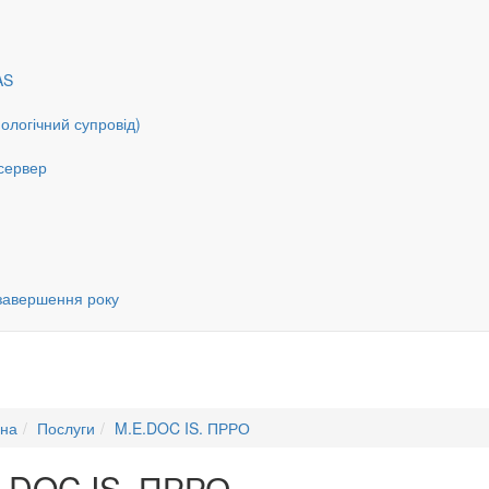
AS
ологічний супровід)
 сервер
 завершення року
вна
Послуги
M.E.DOC IS. ПРРО
.DOC IS. ПРРО