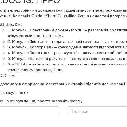
оти з електронними документами і здачі звітності в електронному в
чення. Компанія Golden Share Consulting Group надає такі програми
M.E.Doc IS»:
1. Модуль «Електронний документообіг» – реєстрація податко
документами з контрагентами.
2. Модуль «Звітність» – подача всіх видів звітності в усі контро
3. Модуль «Корпорація» – консолідація звітності підприємств з
4. Модуль «Зарплата» – розрахунок і нарахування заробітної пла
5. Модуль «Банківські рахунки» – автоматизація повідомлень про
6. «СОТА» – веб-сервіс для подання звітності юридичними ос
єдиній системі оподаткування.
С-Звіт».
 допомогу в оформленні електронних ключів і підписів для компаній
а консультація?
мо на всі запитання, просто заповніть форму