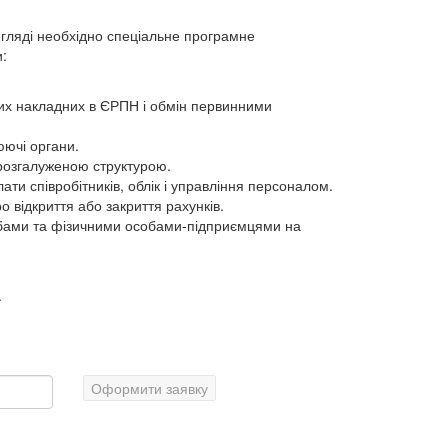
игляді необхідно спеціальне програмне
:
вих накладних в ЄРПН і обмін первинними
люючі органи.
 розгалуженою структурою.
ти співробітників, облік і управління персоналом.
 відкриття або закриття рахунків.
обами та фізичними особами-підприємцями на
.