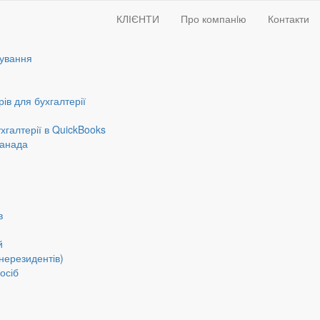
КЛІЄНТИ
Про компанiю
Контакти
вування
ів для бухгалтерії
галтерії в QuickBooks
Канада
в
й
(нерезидентів)
осіб