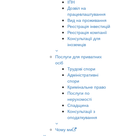
ІПН
Дозвіл на
працевлаштування
Вид на проживання
Реєстрація інвестицій
Реєстрація компанії
Консультації для
іноземців
Послуги для приватних
осіб
Трудові спори
Адміністративні
спори
Кримінальне право
Послуги по
нерухомості
Спадщина
Консультації з
оподаткування
Чому ми