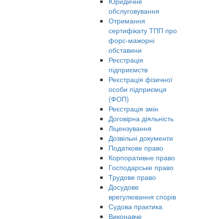
Юридичне
обслуговування
Отримання
сертифікату ТПП про
форс-мажорні
обставини
Реєстрація
підприємств
Реєстрація фізичної
особи підприємця
(ФОП)
Реєстрація змін
Договірна діяльність
Ліцензування
Дозвільні документи
Податкове право
Корпоративне право
Господарське право
Трудове право
Досудове
врегулювання спорів
Судова практика
Виконавче