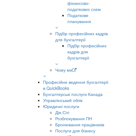
фінансово-
податкових схем
Податкове
планування
Підбір професійних кадрів
для бухгалтерії
Підбір професійних
кадрів для
бухгалтерії
Чому ми
Професійне ведення бухгалтерії
в QuickBooks
Бухгалтерські послуги Канада
Управлінський облік
Юридичні послуги
Дія.Сіті
Розблокування ПН
Бронювання працівників
Послуги для бізнесу