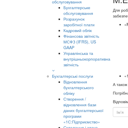
обслуговування
Бухгалтерське
Для роб
обслуговування
забезпе
Розрахунок
«
заробітної плати
Кадровий облік
Фінансова звітність
МСФЗ (IFRS), US
GAAP
Управлінська та
внутрішньокорпоративна
звітність
«1
Бухгалтерські послуги
Відновлення
А також
бухгалтерського
Потрібн
обліку
Створення /
Відпові
відновлення бази
даних бухгалтерської
програми
«1С:Підприємство»
Складання і здача