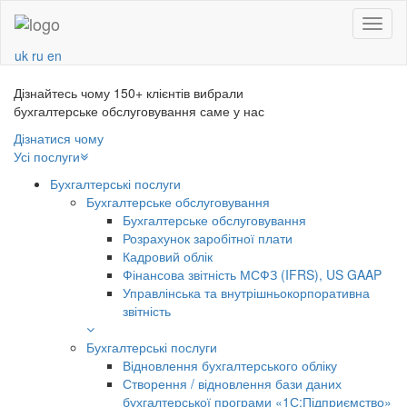
Navba
uk
ru
en
Дізнайтесь чому 150+ клієнтів вибрали
бухгалтерське обслуговування саме у нас
Дізнатися чому
Усі послуги
Бухгалтерські послуги
Бухгалтерське обслуговування
Бухгалтерське обслуговування
Розрахунок заробітної плати
Кадровий облік
Фінансова звітність МСФЗ (IFRS), US GAAP
Управлінська та внутрішньокорпоративна
звітність
Бухгалтерські послуги
Відновлення бухгалтерського обліку
Створення / відновлення бази даних
бухгалтерської програми «1С:Підприємство»