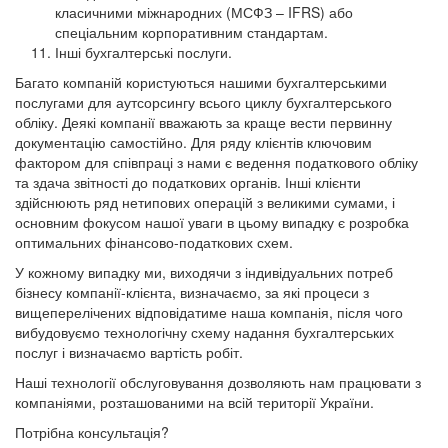
класичними міжнародних (МСФЗ – IFRS) або
спеціальним корпоративним стандартам.
Інші бухгалтерські послуги.
Багато компаній користуються нашими бухгалтерськими
послугами для аутсорсингу всього циклу бухгалтерського
обліку. Деякі компанії вважають за краще вести первинну
документацію самостійно. Для ряду клієнтів ключовим
фактором для співпраці з нами є ведення податкового обліку
та здача звітності до податкових органів. Інші клієнти
здійснюють ряд нетипових операцій з великими сумами, і
основним фокусом нашої уваги в цьому випадку є розробка
оптимальних фінансово-податкових схем.
У кожному випадку ми, виходячи з індивідуальних потреб
бізнесу компанії-клієнта, визначаємо, за які процеси з
вищеперелічених відповідатиме наша компанія, після чого
вибудовуємо технологічну схему надання бухгалтерських
послуг і визначаємо вартість робіт.
Наші технології обслуговування дозволяють нам працювати з
компаніями, розташованими на всій території України.
Потрібна консультація?