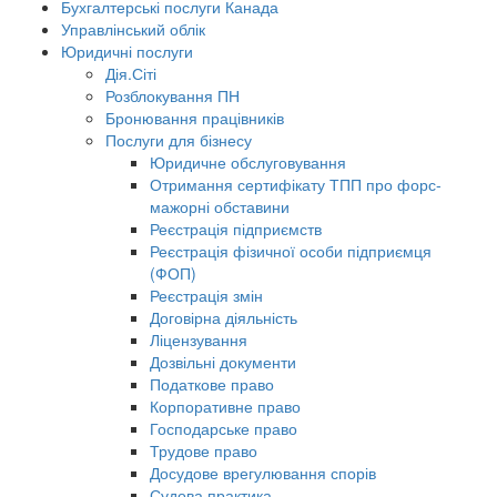
Бухгалтерські послуги Канада
Управлінський облік
Юридичні послуги
Дія.Сіті
Розблокування ПН
Бронювання працівників
Послуги для бізнесу
Юридичне обслуговування
Отримання сертифікату ТПП про форс-
мажорні обставини
Реєстрація підприємств
Реєстрація фізичної особи підприємця
(ФОП)
Реєстрація змін
Договірна діяльність
Ліцензування
Дозвільні документи
Податкове право
Корпоративне право
Господарське право
Трудове право
Досудове врегулювання спорів
Судова практика