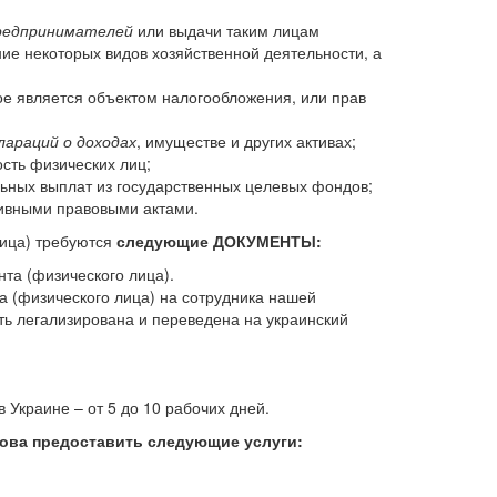
предпринимателей
или выдачи таким лицам
ние некоторых видов хозяйственной деятельности, а
рое является объектом налогообложения, или прав
лараций о доходах
, имуществе и других активах;
сть физических лиц;
льных выплат из государственных целевых фондов;
ивными правовыми актами.
ица) требуются
следующие ДОКУМЕНТЫ:
та (физического лица).
 (физического лица) на сотрудника нашей
ть легализирована и переведена на украинский
Украине – от 5 до 10 рабочих дней.
това предоставить следующие услуги: