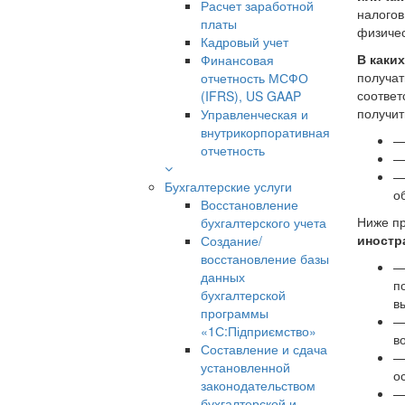
Расчет заработной
налогов
платы
физичес
Кадровый учет
В каки
Финансовая
получат
отчетность МСФО
соответ
(IFRS), US GAAP
получит
Управленческая и
внутрикорпоративная
—
отчетность
—
—
Бухгалтерские услуги
о
Восстановление
Ниже п
бухгалтерского учета
иностр
Создание/
восстановление базы
данных
п
бухгалтерской
в
программы
«1С:Підприємство»
в
Составление и сдача
установленной
о
законодательством
бухгалтерской и