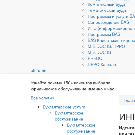
Комплексный аудит
Тематический аудит
Программы и услуги B
Сопровождение BAS
ИТС (информационно-т
Программы BAS
BAS Клиентские лиценз
M.E.DOC IS. ПРРО
M.E.DOC IS
FREDO
ПРРО Кашалот
uk
ru
en
Узнайте почему 150+ клиентов выбрали
юридическое обслуживание именно у нас
Все услуги
Глав
Бухгалтерские услуги
Бухгалтерское
ИН
обслуживание
Бухгалтерское
Иденти
обслуживание
или tax