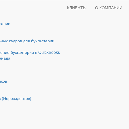
КЛИЕНТЫ
О КОМПАНИИ
вание
ных кадров для бухгалтерии
ние бухгалтерии в QuickBooks
Канада
иков
в (Нерезидентов)