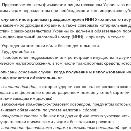
. Присваивается всем физическим лицам гражданам Украины за иск
ким лицам нерезидентам при необходимости и по инициативе суб
х случаях иностранным гражданам нужен ИНН Украинского гос
ь какие-либо доходы в Украине, а также совершать нотариальные дей
ствии с законодательством Украины он должен в обязательном пор
ь индивидуальный налоговый номер (ИНН), к примеру, в случае:
 Учреждения компании и/или бизнес-деятельности.
 Трудоустройства.
 Приобретения недвижимости или регистрации имущества и других
бъектом налогообложения, в том числе транспортных средств, кото
рописаны основные случаи,
когда получение и использование н
анца является обязательным:
—
выплата доходов
, с которых удерживаются налоги согласно зако
одавать информацию о регистрационном номере учетной карточки
ыплачивающим им доходы;
—
заключение гражданско-правовых договоров
, предметом которых
озникают обязанности по уплате налогов и сборов;
—
открытие счетов
в банках или других финансовых учреждениях, 
существлении физическими лицами безналичных расчетов;
—
заполнение физическими лицами таможенных деклараций
при п