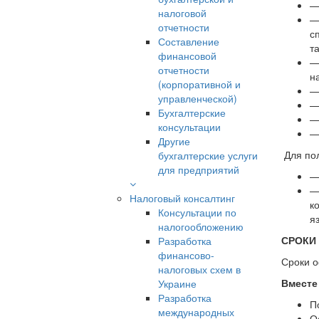
налоговой
отчетности
с
Составление
т
финансовой
отчетности
на
(корпоративной и
управленческой)
Бухгалтерские
консультации
Другие
Для пол
бухгалтерские услуги
для предприятий
—
—
Налоговый консалтинг
к
Консультации по
я
налогообложению
СРОКИ 
Разработка
финансово-
Сроки о
налоговых схем в
Вместе
Украине
Разработка
П
международных
О