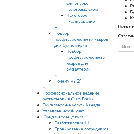
финансово-
Р
налоговых схем
Б
Налоговое
К
планирование
Нужна к
Подбор
Ответим
профессиональных кадров
для бухгалтерии
Подбор
профессиональных
кадров для
бухгалтерии
Почему мы
Профессиональное ведение
бухгалтерии в QuickBooks
Бухгалтерские услуги Канада
Управленческий учет
Юридические услуги
Разблокировка НН
Бронирование сотрудников