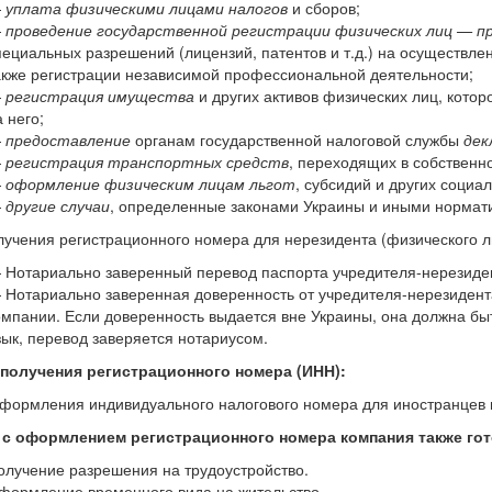
—
уплата физическими лицами налогов
и сборов;
—
проведение государственной регистрации физических лиц — 
пециальных разрешений (лицензий, патентов и т.д.) на осуществле
акже регистрации независимой профессиональной деятельности;
—
регистрация имущества
и других активов физических лиц, кото
 него;
—
предоставление
органам государственной налоговой службы
дек
—
регистрация транспортных средств
, переходящих в собственно
—
оформление физическим лицам льгот
, субсидий и других социа
—
другие случаи
, определенные законами Украины и иными нормат
учения регистрационного номера для нерезидента (физического л
 Нотариально заверенный перевод паспорта учредителя-нерезиден
 Нотариально заверенная доверенность от учредителя-нерезидента
омпании. Если доверенность выдается вне Украины, она должна бы
зык, перевод заверяется нотариусом.
получения регистрационного номера (ИНН):
формления индивидуального налогового номера для иностранцев в 
 с оформлением регистрационного номера компания также го
олучение разрешения на трудоустройство.
формление временного вида на жительство.