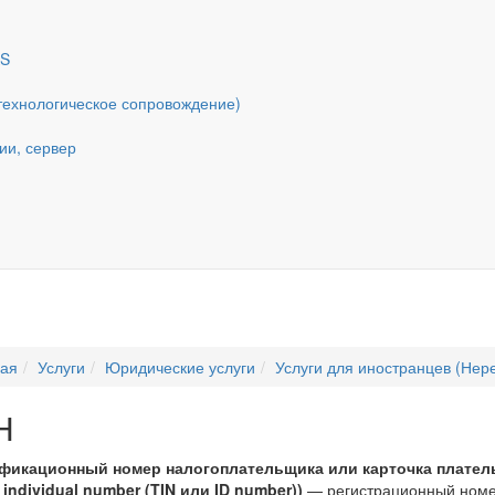
AS
ехнологическое сопровождение)
ии, сервер
ная
Услуги
Юридические услуги
Услуги для иностранцев (Нер
Н
фикационный номер налогоплательщика или карточка платель
 individual number (TIN или ID number))
— регистрационный номер