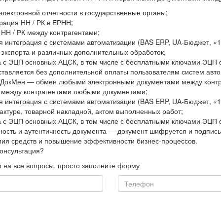
 электронной отчетности в государственные органы;
трация НН / РК в ЕРНН;
 НН / РК между контрагентами;
я интеграция с системами автоматизации (BAS ERP, UA-Бюджет, «
экспорта и различных дополнительных обработок;
а с ЭЦП основных АЦСК, в том числе с бесплатными ключами ЭЦП 
ставляется без дополнительной оплаты пользователям систем а
ДокМен — обмен любыми электронными документами между контр
 между контрагентами любыми документами;
я интеграция с системами автоматизации (BAS ERP, UA-Бюджет, «
актуре, товарной накладной, актом выполненных работ;
а с ЭЦП основных АЦСК, в том числе с бесплатными ключами ЭЦП 
ность и аутентичность документа — документ шифруется и подпис
мия средств и повышение эффективности бизнес-процессов.
онсультация?
 на все вопросы, просто заполните форму