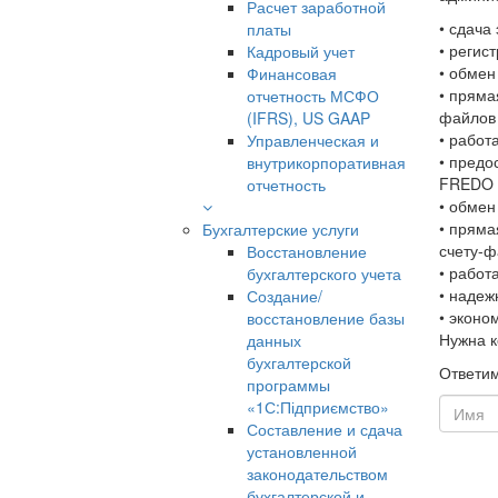
Расчет заработной
• сдача
платы
• регис
Кадровый учет
• обмен
Финансовая
• пряма
отчетность МСФО
файлов 
(IFRS), US GAAP
• работ
Управленческая и
• предо
внутрикорпоративная
FREDO 
отчетность
• обмен
• пряма
Бухгалтерские услуги
счету-ф
Восстановление
• работ
бухгалтерского учета
• надеж
Создание/
• эконо
восстановление базы
Нужна к
данных
бухгалтерской
Ответим
программы
«1С:Підприємство»
Составление и сдача
установленной
законодательством
бухгалтерской и