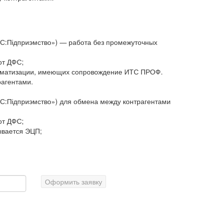
1С:Підприэмство») — работа без промежуточных
от ДФС;
втоматизации, имеющих сопровождение ИТС ПРОФ.
агентами.
1С:Підприэмство») для обмена между контрагентами
от ДФС;
ывается ЭЦП;