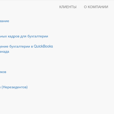
КЛИЕНТЫ
О КОМПАНИИ
вание
ных кадров для бухгалтерии
ние бухгалтерии в QuickBooks
Канада
иков
в (Нерезидентов)