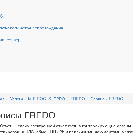
AS
ехнологическое сопровождение)
ии, сервер
ная
Услуги
M.E.DOC IS. ПРРО
FREDO
Сервисы FREDO
рвисы FREDO
тчет — сдача электронной отчетности в контролирующие органы, 
трирования НДС, обмен НН / РК и первичными документами между