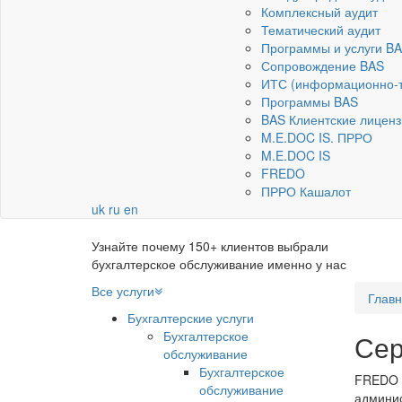
Комплексный аудит
Тематический аудит
Программы и услуги B
Сопровождение BAS
ИТС (информационно-т
Программы BAS
BAS Клиентские лиценз
M.E.DOC IS. ПРРО
M.E.DOC IS
FREDO
ПРРО Кашалот
uk
ru
en
Узнайте почему 150+ клиентов выбрали
бухгалтерское обслуживание именно у нас
Все услуги
Глав
Бухгалтерские услуги
Бухгалтерское
Се
обслуживание
Бухгалтерское
FREDO О
обслуживание
админис